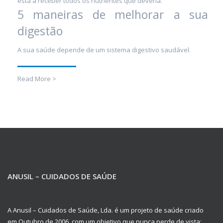
está a receber todos os nutrientes que deveria.
5 maneiras de melhorar a sua
digestão
A sua saúde depende de um sistema digestivo saudável.
Read More >
ANUSIL – CUIDADOS DE SAÚDE
A Anusil – Cuidados de Saúde, Lda. é um projeto de saúde criado
em Outubro de 2006, com um objetivo que nunca perde de vista: