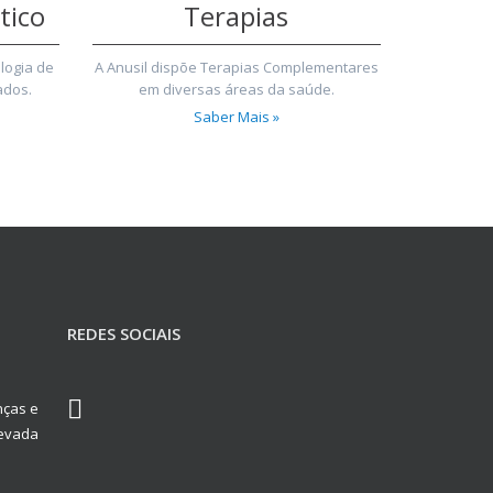
tico
Terapias
logia de
A Anusil dispõe Terapias Complementares
ados.
em diversas áreas da saúde.
Saber Mais »
REDES SOCIAIS
nças e
levada