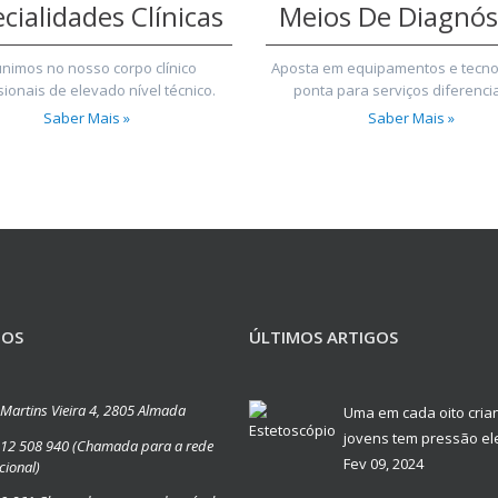
cialidades Clínicas
Meios De Diagnós
nimos no nosso corpo clínico
Aposta em equipamentos e tecno
sionais de elevado nível técnico.
ponta para serviços diferenci
Saber Mais »
Saber Mais »
TOS
ÚLTIMOS ARTIGOS
é Martins Vieira 4, 2805 Almada
Uma em cada oito cria
jovens tem pressão e
12 508 940 (Chamada para a rede
Fev 09, 2024
cional)