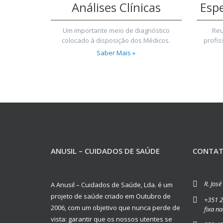
Análises Clínicas
Espe
Um importante meio de diagnóstico
Reu
colocado à disposição dos Médicos.
profis
Saber Mais »
ANUSIL – CUIDADOS DE SAÚDE
CONTA
R. Jos
A Anusil – Cuidados de Saúde, Lda. é um
projeto de saúde criado em Outubro de
+351 2
2006, com um objetivo que nunca perde de
fixa na
vista: garantir que os nossos utentes se