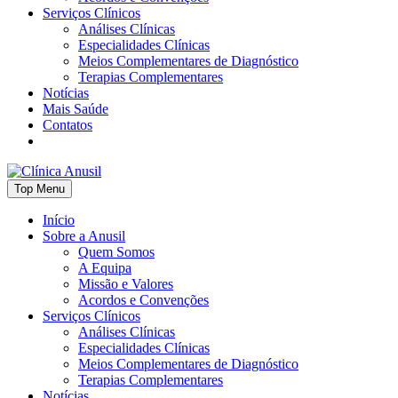
Serviços Clínicos
Análises Clínicas
Especialidades Clínicas
Meios Complementares de Diagnóstico
Terapias Complementares
Notícias
Mais Saúde
Contatos
Skip
Top Menu
to
content
Início
Sobre a Anusil
Quem Somos
A Equipa
Missão e Valores
Acordos e Convenções
Serviços Clínicos
Análises Clínicas
Especialidades Clínicas
Meios Complementares de Diagnóstico
Terapias Complementares
Notícias