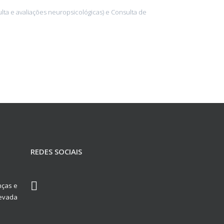
ta e avaliações neuropsicológicas) e Consulta de
REDES SOCIAIS
nças e
levada