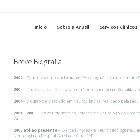
Início
Sobre a Anusil
Serviços Clínicos
Breve Biografia
2002
– Conclusão da licenciatura em Psicologia Clínica, no Instituto
2004
– I Curso de Pós-Graduação em Neuropsicologia e Reabilitação 
2004
– V Curso de Mestrado em Neurociências, realizado pela Facu
2001 – 2003
– Fez voluntariado na Unidade de Neurologia do Compor
Orta.
2003 até ao presente
– Exerce funções de Neuropsicóloga na Un
Neurologia do Hospital Garcia de Orta, EPE.