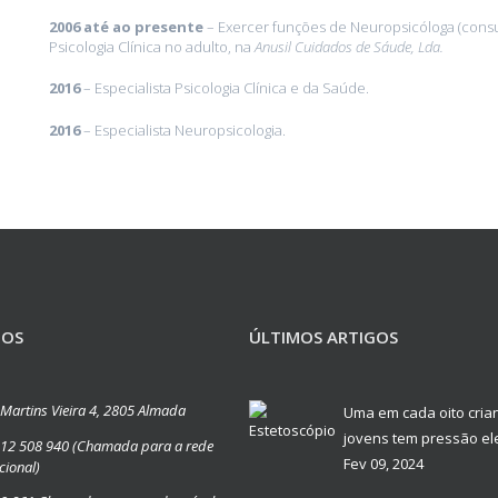
2006 até ao presente
– Exercer funções de Neuropsicóloga (consul
Psicologia Clínica no adulto, na
Anusil Cuidados de Sáude, Lda.
2016
– Especialista Psicologia Clínica e da Saúde.
2016
– Especialista Neuropsicologia.
TOS
ÚLTIMOS ARTIGOS
é Martins Vieira 4, 2805 Almada
Uma em cada oito cria
jovens tem pressão e
12 508 940 (Chamada para a rede
Fev 09, 2024
cional)